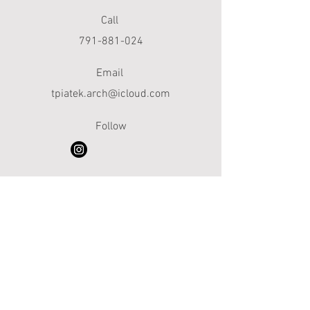
Call
791-881-024
Email
tpiatek.arch@icloud.com
Follow
Instagram
© 2035 Amanda Wróbel. Strona
zbudowana na platformie
Wix